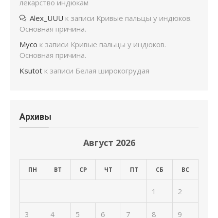
лекарство индюкам
Alex_UUU
к записи
Кривые пальцы у индюков.
Основная причина.
Мусо
к записи
Кривые пальцы у индюков.
Основная причина.
Ksutot
к записи
Белая широкогрудая
Архивы
Август 2026
ПН
ВТ
СР
ЧТ
ПТ
СБ
ВС
1
2
3
4
5
6
7
8
9