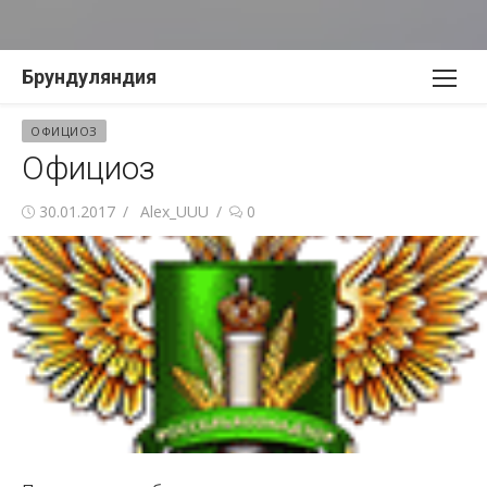
Перейти
Брундуляндия
к
содержимому
ОФИЦИОЗ
Официоз
Опубликовано
Автор
30.01.2017
Alex_UUU
0