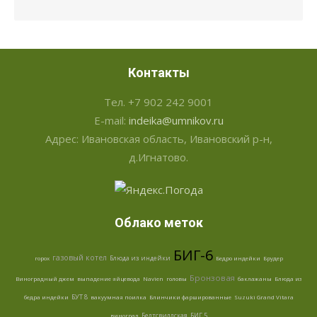
Контакты
Тел. +7 902 242 9001
E-mail:
indeika@umnikov.ru
Адрес: Ивановская область, Ивановский р-н,
д.Игнатово.
Облако меток
БИГ-6
газовый котел
Блюда из индейки
горох
Бедро индейки
Брудер
Бронзовая
Виноградный джем
выпадение яйцевода
Navien
головы
баклажаны
Блюда из
БУТ 8
бедра индейки
вакуумная поилка
Блинчики фаршированные
Suzuki Grand Vitara
Белтсвиллская
БИГ 5
виноград