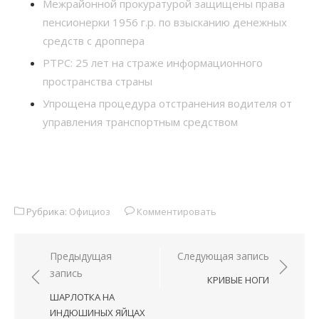
Межрайонной прокуратурой защищены права
пенсионерки 1956 г.р. по взысканию денежных
средств с дроппера
РТРС: 25 лет на страже информационного
пространства страны
Упрощена процедура отстранения водителя от
управления транспортным средством
Рубрика:
Официоз
Комментировать
Навигация
Предыдущая
Следующая запись
запись
по
КРИВЫЕ НОГИ
записям
ШАРЛОТКА НА
ИНДЮШИНЫХ ЯЙЦАХ