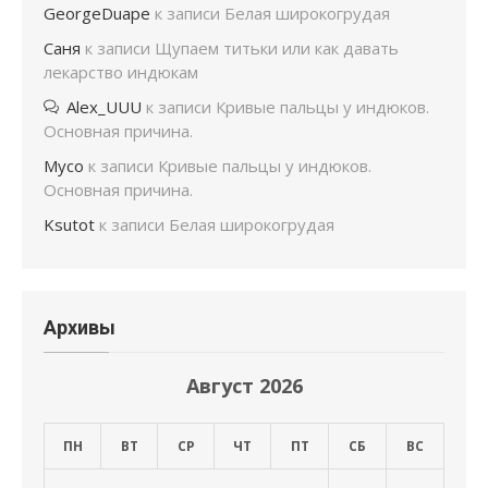
GeorgeDuape
к записи
Белая широкогрудая
Саня
к записи
Щупаем титьки или как давать
лекарство индюкам
Alex_UUU
к записи
Кривые пальцы у индюков.
Основная причина.
Мусо
к записи
Кривые пальцы у индюков.
Основная причина.
Ksutot
к записи
Белая широкогрудая
Архивы
Август 2026
ПН
ВТ
СР
ЧТ
ПТ
СБ
ВС