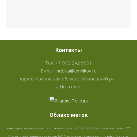
Контакты
Тел. +7 902 242 9001
E-mail:
indeika@umnikov.ru
Адрес: Ивановская область, Ивановский р-н,
д.Игнатово.
Облако меток
Бронзовая
Белтсвиллская
БУТ
виноград
Виноградный джем
Suzuki Grand Vitara
головы
8
БИГ 5
Блюда из
Блинчики фаршированные
Navien
выпадение яйцевода
Бедро индейки