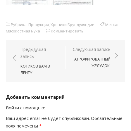
Рубрика:
Продукция
,
Хроники Брундуляндии
Метка:
Мясокостная мука
Комментировать
Навигация
Предыдущая
Следующая запись
запись
по
АТРОФИРОВАННЫЙ
записям
ЖЕЛУДОК.
КОТИКОВ ВАМ В
ЛЕНТУ
Добавить комментарий
Войти с помощью:
Ваш адрес email не будет опубликован.
Обязательные
поля помечены
*