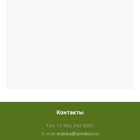
Контакты
Тел. +7 902 242 9001
E-mail:
indeika@umnikov.ru