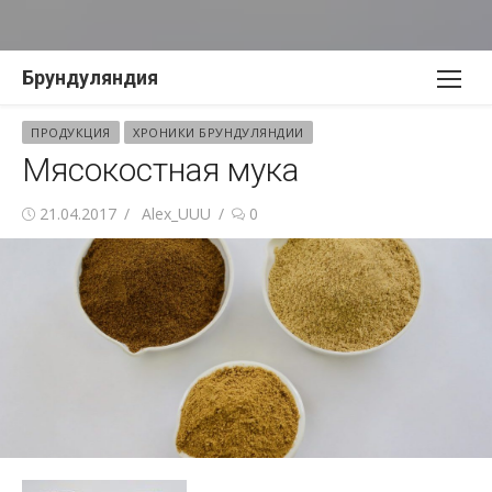
Перейти
Брундуляндия
к
содержимому
ПРОДУКЦИЯ
ХРОНИКИ БРУНДУЛЯНДИИ
Мясокостная мука
Опубликовано
Автор
21.04.2017
Alex_UUU
0