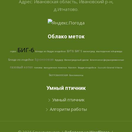
Адрес: Ивановская область, Ивановский р-н,
д.Игнатово.
Облако меток
БИГ-6
БУТ 8
БИГ 5
горох
Блюда из бедра индейки
виноград
выпадение яйцевода
Бронзовая
Блюда из индейки
Брудер
Виноградный джем
Блинчики фаршированные
газовый котел
головы
вакуумная поилка
Navien
Бедро индейки
Suzuki Grand Vitara
Белтсвиллская
баклажаны
Умный птичник
Умный птичник
Алгоритм работы
© 2026 Брундуляндия
/
Работает на WordPress
/