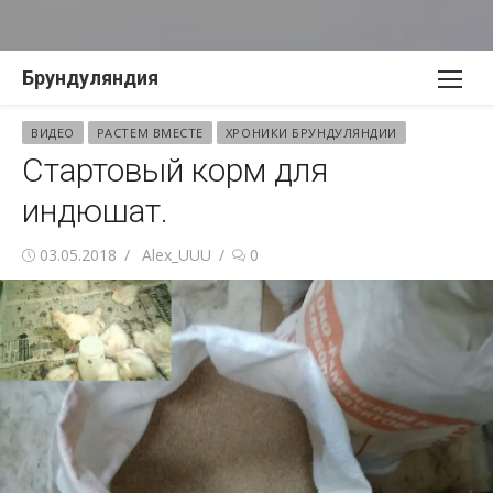
Перейти
Брундуляндия
к
содержимому
ВИДЕО
РАСТЕМ ВМЕСТЕ
ХРОНИКИ БРУНДУЛЯНДИИ
Стартовый корм для
индюшат.
Опубликовано
Автор
03.05.2018
Alex_UUU
0