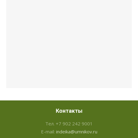
Контакты
Тел. +7 902 242 9001
E-mail:
indeika@umnikov.ru