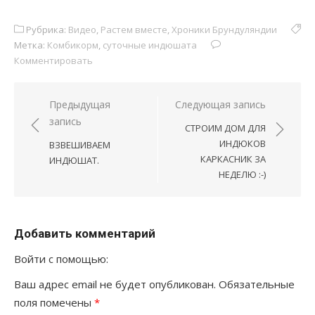
Рубрика:
Видео
,
Растем вместе
,
Хроники Брундуляндии
Метка:
Комбикорм
,
суточные индюшата
Комментировать
Навигация
Предыдущая
Следующая запись
запись
по
СТРОИМ ДОМ ДЛЯ
записям
ИНДЮКОВ
ВЗВЕШИВАЕМ
КАРКАСНИК ЗА
ИНДЮШАТ.
НЕДЕЛЮ :-)
Добавить комментарий
Войти с помощью:
Ваш адрес email не будет опубликован.
Обязательные
поля помечены
*