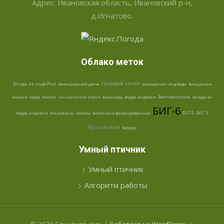
Адрес: Ивановская область, Ивановский р-н,
д.Игнатово.
Облако меток
газовый котел
Блюда из индейки
Виноградный джем
выпадение яйцевода
вакуумная
Белтсвиллская
поилка
горох
Navien
Suzuki Grand Vitara
виноград
Бедро индейки
Блюда из
БИГ-6
БУТ 8
БИГ 5
бедра индейки
баклажаны
головы
Блинчики фаршированные
Бронзовая
Брудер
Умный птичник
Умный птичник
Алгоритм работы
© 2026 Брундуляндия
/
Работает на WordPress
/