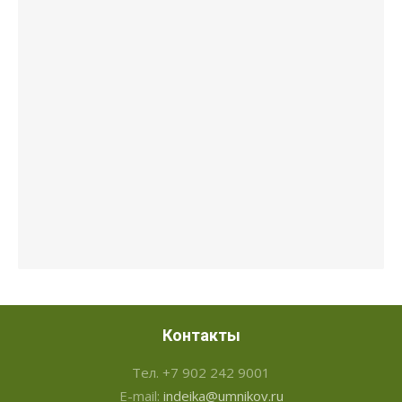
Контакты
Тел. +7 902 242 9001
E-mail:
indeika@umnikov.ru