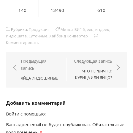
140
13490
610
Рубрика:
Продукция
Метка:
БИГ-6
,
ель
,
индеек
,
Индюшата
,
Суточные
,
Хайбрид Конвертер
Комментировать
Навигация
Предыдущая
Следующая запись
запись
по
ЧТО ПЕРВИЧНО:
записям
КУРИЦА ИЛИ ЯЙЦО?
ЯЙЦА ИНДЮШИНЫЕ
Добавить комментарий
Войти с помощью:
Ваш адрес email не будет опубликован.
Обязательные
поля помечены
*