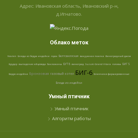
Адрес: Ивановская область, Ивановский р-н,
д.Игнатово.
Облако меток
Белтсвиллская
Navien
Блюда из бедра индейки
горох
вакуумная поилка
Виноградный джем
БУТ 8
БИГ 5
Брудер
выпадение яйцевода
баклажаны
виноград
Suzuki Grand Vitara
головы
БИГ-6
Бронзовая
газовый котел
Бедро индейки
Блинчики фаршированные
Блюда из индейки
Умный птичник
Умный птичник
Алгоритм работы