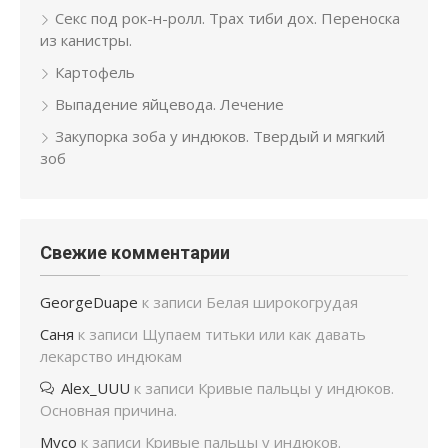
Секс под рок-н-ролл. Трах тиби дох. Переноска
из канистры.
Картофель
Выпадение яйцевода. Лечение
Закупорка зоба у индюков. Твердый и мягкий
зоб
Свежие комментарии
GeorgeDuape
к записи
Белая широкогрудая
Саня
к записи
Щупаем титьки или как давать
лекарство индюкам
Alex_UUU
к записи
Кривые пальцы у индюков.
Основная причина.
Мусо
к записи
Кривые пальцы у индюков.