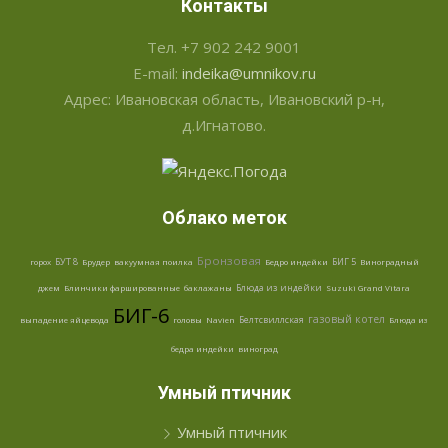
Контакты
Тел. +7 902 242 9001
E-mail:
indeika@umnikov.ru
Адрес: Ивановская область, Ивановский р-н,
д.Игнатово.
Облако меток
Бронзовая
БУТ 8
БИГ 5
горох
Брудер
вакуумная поилка
Бедро индейки
Виноградный
Блюда из индейки
джем
Блинчики фаршированные
баклажаны
Suzuki Grand Vitara
БИГ-6
газовый котел
Белтсвиллская
выпадение яйцевода
головы
Navien
Блюда из
бедра индейки
виноград
Умный птичник
Умный птичник