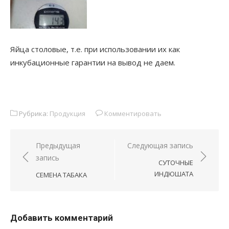
Яйца столовые, т.е. при использовании их как
инкубационные гарантии на вывод не даем.
Рубрика:
Продукция
Комментировать
Навигация
Предыдущая
Следующая запись
запись
по
СУТОЧНЫЕ
записям
ИНДЮШАТА
СЕМЕНА ТАБАКА
Добавить комментарий