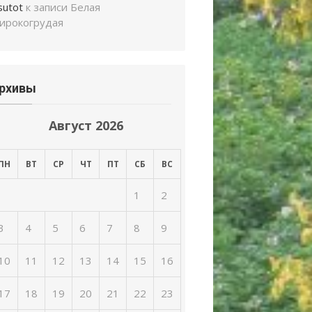
sutot
к записи
Белая
ирокогрудая
рхивы
Август 2026
ПН
ВТ
СР
ЧТ
ПТ
СБ
ВС
1
2
3
4
5
6
7
8
9
10
11
12
13
14
15
16
17
18
19
20
21
22
23