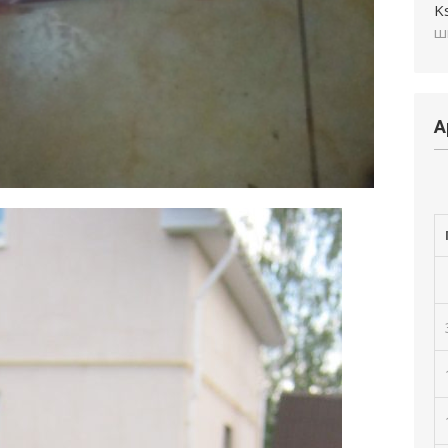
K
ш
А