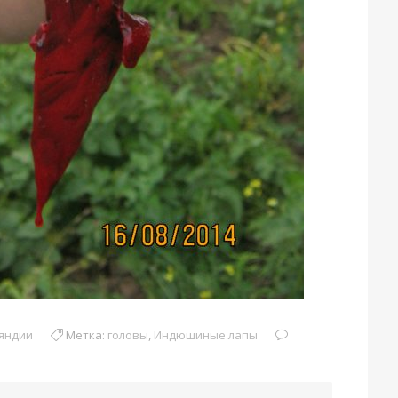
яндии
Метка:
головы
,
Индюшиные лапы