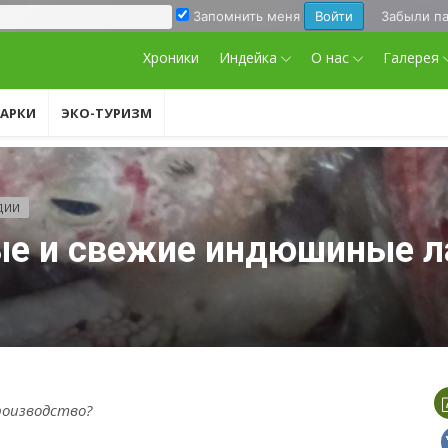
Запомнить меня
Забыли п
Хроники
Индейка
О нас
Галерея
АРКИ
ЭКО-ТУРИЗМ
ДИИ
е и свежие индюшиные л
роизводство?