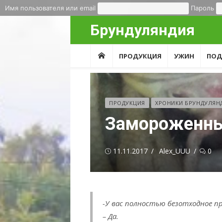
Имя пользователя или email
Пароль
Перейти
Брундуляндия
к
содержимому
ПРОДУКЦИЯ
УЖИН
ПОД
ПРОДУКЦИЯ
ХРОНИКИ БРУНДУЛЯН
Замороженны
Опубликовано
Автор
11.11.2017
Alex_UUU
0
-У вас полностью безотходное п
– Да.