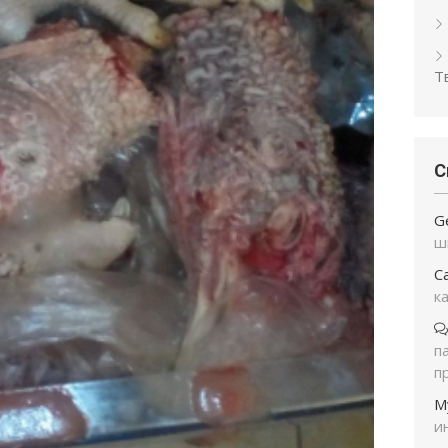
Т
С
G
ш
С
к
п
п
М
и