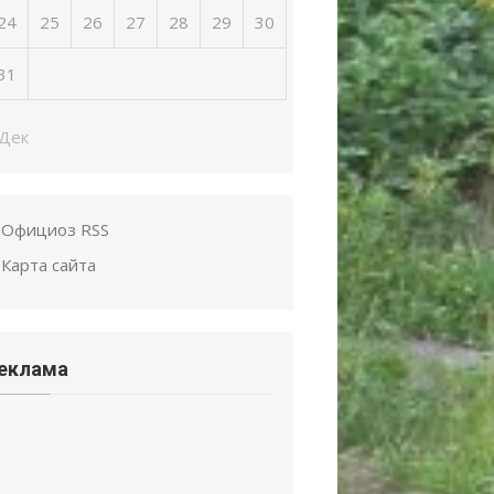
24
25
26
27
28
29
30
31
 Дек
Официоз RSS
Карта сайта
еклама