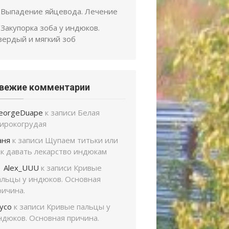
Выпадение яйцевода. Лечение
Закупорка зоба у индюков.
вердый и мягкий зоб
вежие комментарии
eorgeDuape
к записи
Белая
ирокогрудая
аня
к записи
Щупаем титьки или
ак давать лекарство индюкам
Alex_UUU
к записи
Кривые
альцы у индюков. Основная
ричина.
усо
к записи
Кривые пальцы у
ндюков. Основная причина.