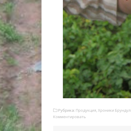
Рубрика:
Продукция
,
Хроники Брундул
Комментировать